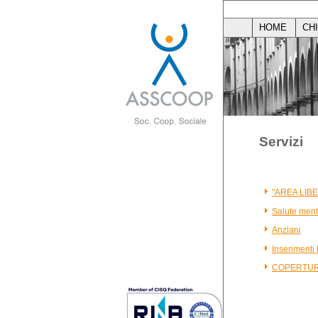
HOME
CH
Servizi
"AREA LIB
Salute menta
Anziani
Inserimenti 
COPERTUR